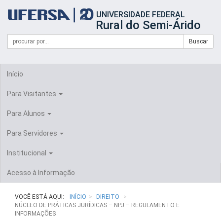
Início
UNIVERSIDADE FEDERAL
do
Rural do Semi-Árido
cabeçalho
do
Campo
Formulário
Buscar
portal
de
da
de
busca
UFERSA
Busca
Início
Para Visitantes
Para Alunos
Para Servidores
Institucional
Acesso à Informação
VOCÊ ESTÁ AQUI:
INÍCIO
DIREITO
NÚCLEO DE PRÁTICAS JURÍDICAS – NPJ – REGULAMENTO E
INFORMAÇÕES